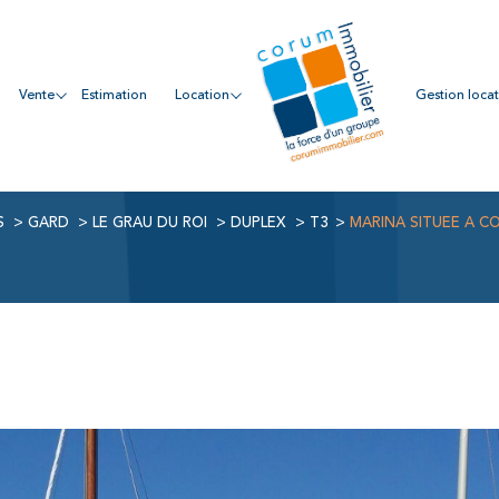
vente
estimation
location
gestion loca
S
GARD
LE GRAU DU ROI
DUPLEX
T3
MARINA SITUEE A C