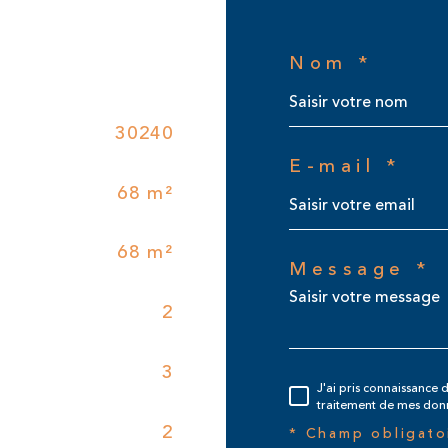
Nom *
30240
E-mail *
68 m²
68 m²
Message *
2
3
J'ai pris connaissance d
traitement de mes donn
2
* Champ obligato