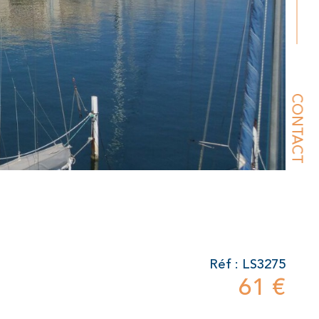
CONTACT
Réf : LS3275
61 €