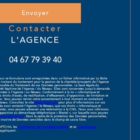
Envoyer
contacter
L'AGENCE
04 67 79 39 40
 sur ce formulaire sont enregistrées dans un fichier informatisé par La Boite
aitant du traitement pour la gestion de la clientèle/prospects de l'Agence
nsable du Traitement de vos Données personnelles. La base légale du
érêt légitime de l'Agence / du Réseau. Elles sont conservées jusqu'à demande
inées à l'Agence / au Réseau. Conformément à la loi « informatique et
 droits d’accès, de rectification, d’effacement, d’opposition, de limitation et
es. Vous pouvez retirer votre consentement à tout moment en contactant
éseau. Consultez le site
https://cnil.fr/fr
pour plus d’informations sur vos
ès avoir contacté l'Agence / le Réseau, que vos droits « Informatique et
ectés, vous pouvez adresser une réclamation à la CNIL. Nous vous informons
'opposition au démarchage téléphonique « Bloctel », sur laquelle vous pouvez
w.bloctel.gouv.fr
. Dans le cadre de la protection des Données personnelles,
 inscrire de Données sensibles dans le champ de saisie libre.
CAPTCHA, les
et es
Politiques de Confidentialité
Conditions
appliquent.