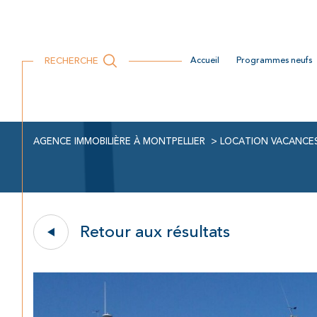
Locaux commerciaux
Location Professionnelle
Recrutement
RECHERCHE
accueil
programmes neufs
AGENCE IMMOBILIÈRE À MONTPELLIER
LOCATION VACANCE
Retour aux résultats