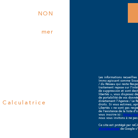
NON
mer
Les informations recueillies
Immo agissant comme Sous-tr
/ du Réseau qui reste Respo
traitement repose sur l'int
de suppression et sont dest
libertés », vous disposez des
de portabilité de vos donné
Calculatrice
directement l’Agence / Le R
droits. Si vous estimez, apr
Libertés » ne sont pas resp
de l’existence de la liste d
vous inscrire ici :
https://ww
nous vous invitons à ne pas
Ce site est protégé par re
de Google s'
d'utilisation