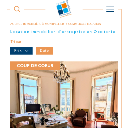
AGENCE IMMOBILIÈRE À MONTPELLIER
COMMERCES LOCATION
Location immobilier d'entreprise en Occitanie
Tri par
Prix
Date
COUP DE COEUR