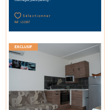
couchages, place parking -
Sélectionner
Réf : LS3307
EXCLUSIF