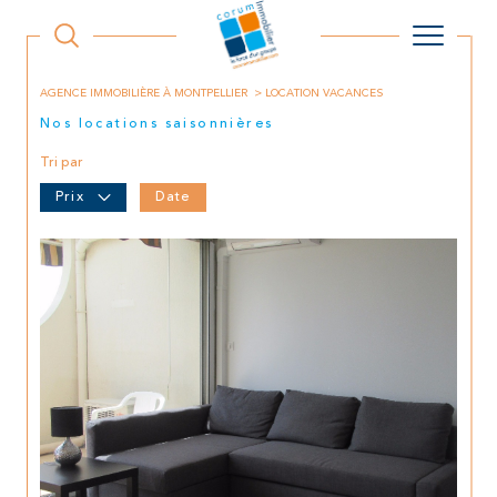
AGENCE IMMOBILIÈRE À MONTPELLIER
LOCATION VACANCES
Nos locations saisonnières
Tri par
Prix
Date