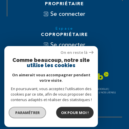
PROPRIÉTAIRE
Se connecter
Espace
COPROPRIÉTAIRE
Se connecter
On en reste là
Nous
Comme beaucoup, notre site
utilise les cookies
ADHÉRONS
On aimerait vous accompagner pendant
votre visite.
En poursuivant, vous acceptez l'utilisation des
© 2026 | TOUS DROITS RÉSERVÉS | TRADUCTION POWERED BY GOOGLE |
NOS HONORAIRES
PLAN DU SITE
MENTIONS LÉGALES
ADMIN
NOS LIENS
cookies par ce site, afin de vous proposer des
COOKIES
POLITIQUE RGPD
contenus adaptés et réaliser des statistiques !
PARAMÉTRER
OK POUR MOI !