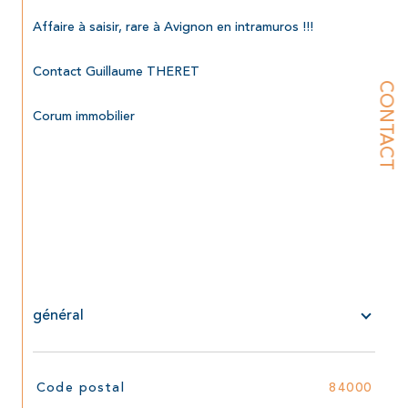
Affaire à saisir, rare à Avignon en intramuros !!!
Contact Guillaume THERET
CONTACT
Corum immobilier
général
TRAD_SIROCCO_Caracteristique
Valeurs
Code postal
84000