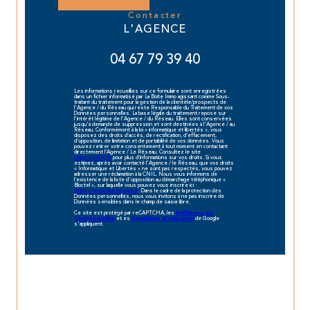
contacter
L'AGENCE
04 67 79 39 40
Les informations recueillies sur ce formulaire sont enregistrées
dans un fichier informatisé par La Boite Immo agissant comme Sous-
traitant du traitement pour la gestion de la clientèle/prospects de
l'Agence / du Réseau qui reste Responsable du Traitement de vos
Données personnelles. La base légale du traitement repose sur
l'intérêt légitime de l'Agence / du Réseau. Elles sont conservées
jusqu'à demande de suppression et sont destinées à l'Agence / au
Réseau. Conformément à la loi « informatique et libertés », vous
disposez des droits d’accès, de rectification, d’effacement,
d’opposition, de limitation et de portabilité de vos données. Vous
pouvez retirer votre consentement à tout moment en contactant
directement l’Agence / Le Réseau. Consultez le site
https://cnil.fr/fr
pour plus d’informations sur vos droits. Si vous
estimez, après avoir contacté l'Agence / le Réseau, que vos droits
« Informatique et Libertés » ne sont pas respectés, vous pouvez
adresser une réclamation à la CNIL. Nous vous informons de
l’existence de la liste d'opposition au démarchage téléphonique «
Bloctel », sur laquelle vous pouvez vous inscrire ici :
https://www.bloctel.gouv.fr
. Dans le cadre de la protection des
Données personnelles, nous vous invitons à ne pas inscrire de
Données sensibles dans le champ de saisie libre.
Ce site est protégé par reCAPTCHA, les
Politiques de
et es
de Google
Confidentialité
Conditions d'utilisation
s'appliquent.