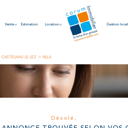
vente
estimation
location
gestion loca
CASTELNAU LE LEZ
VILLA
Désolé,