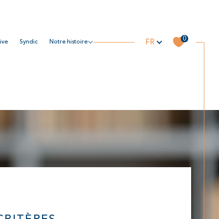
Langue
0
FR
tive
syndic
notre histoire