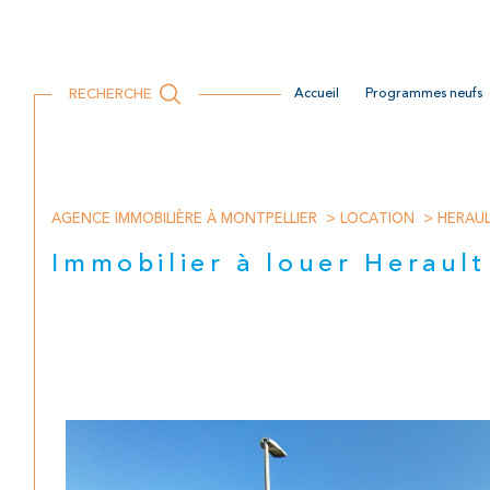
RECHERCHE
accueil
programmes neufs
Locaux commerciaux
Location Professionnelle
Recrutement
AGENCE IMMOBILIÈRE À MONTPELLIER
LOCATION
HERAU
Immobilier à louer Herault