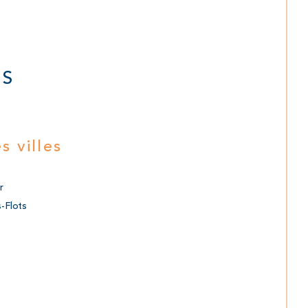
NS
s villes
r
s-Flots