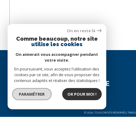
On en reste là
Comme beaucoup, notre site
utilise les cookies
On aimerait vous accompagner pendant
votre visite.
En poursuivant, vous acceptez l'utilisation des
Espace
cookies par ce site, afin de vous proposer des
contenus adaptés et réaliser des statistiques !
PROPRIÉTAIRE
PARAMÉTRER
OK POUR MOI !
Se connecter
© 2026 | TOUS DROITS RÉSERVÉS | TR