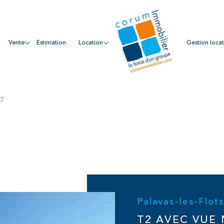
vente
estimation
location
gestion loca
LT
Palavas-les-Flot
T2 AVEC VUE