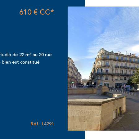
610 €
CC*
tudio de 22 m² au 20 rue
 bien est constitué
Réf : L4291