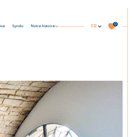
Langue
0
FR
tive
syndic
notre histoire