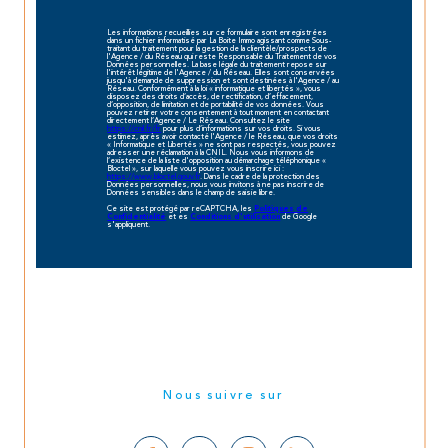
Les informations recueillies sur ce formulaire sont enregistrées
dans un fichier informatisé par La Boite Immo agissant comme Sous-
traitant du traitement pour la gestion de la clientèle/prospects de
l'Agence / du Réseau qui reste Responsable du Traitement de vos
Données personnelles. La base légale du traitement repose sur
l'intérêt légitime de l'Agence / du Réseau. Elles sont conservées
jusqu'à demande de suppression et sont destinées à l'Agence / au
Réseau. Conformément à la loi « informatique et libertés », vous
disposez des droits d’accès, de rectification, d’effacement,
d’opposition, de limitation et de portabilité de vos données. Vous
pouvez retirer votre consentement à tout moment en contactant
directement l’Agence / Le Réseau. Consultez le site
https://cnil.fr/fr
pour plus d’informations sur vos droits. Si vous
estimez, après avoir contacté l'Agence / le Réseau, que vos droits
« Informatique et Libertés » ne sont pas respectés, vous pouvez
adresser une réclamation à la CNIL. Nous vous informons de
l’existence de la liste d'opposition au démarchage téléphonique «
Bloctel », sur laquelle vous pouvez vous inscrire ici :
https://www.bloctel.gouv.fr
. Dans le cadre de la protection des
Données personnelles, nous vous invitons à ne pas inscrire de
Données sensibles dans le champ de saisie libre.
Ce site est protégé par reCAPTCHA, les
Politiques de
et es
de Google
Confidentialité
Conditions d'utilisation
s'appliquent.
Nous suivre sur