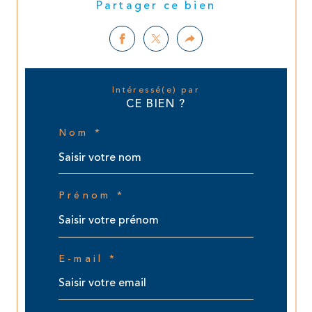
Partager ce bien
Intéressé(e) par
CE BIEN ?
Nom *
Prénom *
E-mail *