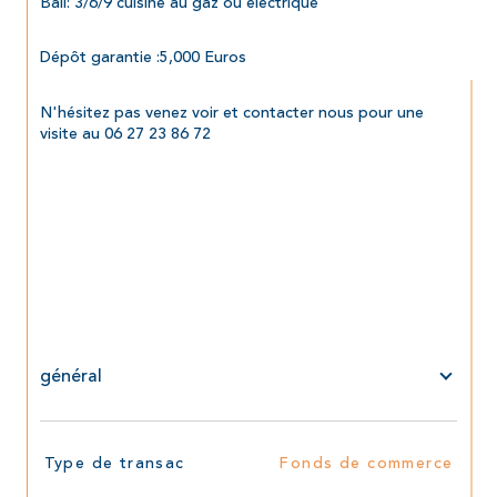
Bail: 3/6/9 cuisine au gaz ou électrique
Dépôt garantie :5,000 Euros
N'hésitez 
pas venez voir et contacter nous pour une 
visite au 06 27 23 86 72
général
TRAD_SIROCCO_Caracteristique
Valeurs
Type de transac
Fonds de commerce