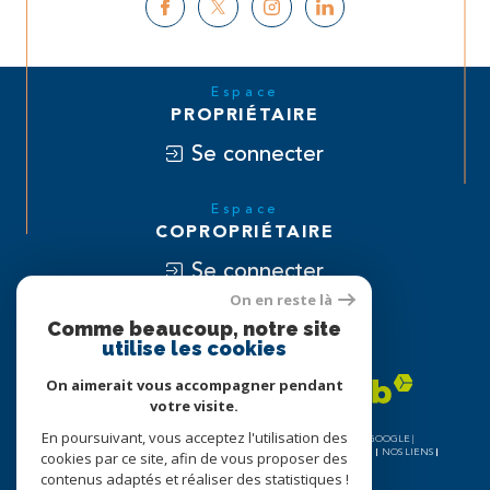
Espace
PROPRIÉTAIRE
Se connecter
Espace
COPROPRIÉTAIRE
Se connecter
On en reste là
Nous
Comme beaucoup, notre site
utilise les cookies
ADHÉRONS
On aimerait vous accompagner pendant
votre visite.
En poursuivant, vous acceptez l'utilisation des
© 2026 | TOUS DROITS RÉSERVÉS | TRADUCTION POWERED BY GOOGLE |
NOS HONORAIRES
PLAN DU SITE
MENTIONS LÉGALES
ADMIN
NOS LIENS
cookies par ce site, afin de vous proposer des
COOKIES
POLITIQUE RGPD
contenus adaptés et réaliser des statistiques !