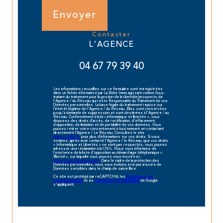
Envoyer
contacter
L'AGENCE
04 67 79 39 40
Les informations recueillies sur ce formulaire sont enregistrées
dans un fichier informatisé par La Boite Immo agissant comme Sous-
traitant du traitement pour la gestion de la clientèle/prospects de
l'Agence / du Réseau qui reste Responsable du Traitement de vos
Données personnelles. La base légale du traitement repose sur
l'intérêt légitime de l'Agence / du Réseau. Elles sont conservées
jusqu'à demande de suppression et sont destinées à l'Agence / au
Réseau. Conformément à la loi « informatique et libertés », vous
disposez des droits d’accès, de rectification, d’effacement,
d’opposition, de limitation et de portabilité de vos données. Vous
pouvez retirer votre consentement à tout moment en contactant
directement l’Agence / Le Réseau. Consultez le site
https://cnil.fr/fr
pour plus d’informations sur vos droits. Si vous
estimez, après avoir contacté l'Agence / le Réseau, que vos droits
« Informatique et Libertés » ne sont pas respectés, vous pouvez
adresser une réclamation à la CNIL. Nous vous informons de
l’existence de la liste d'opposition au démarchage téléphonique «
Bloctel », sur laquelle vous pouvez vous inscrire ici :
https://www.bloctel.gouv.fr
. Dans le cadre de la protection des
Données personnelles, nous vous invitons à ne pas inscrire de
Données sensibles dans le champ de saisie libre.
Ce site est protégé par reCAPTCHA, les
Politiques de
et es
de Google
Confidentialité
Conditions d'utilisation
s'appliquent.