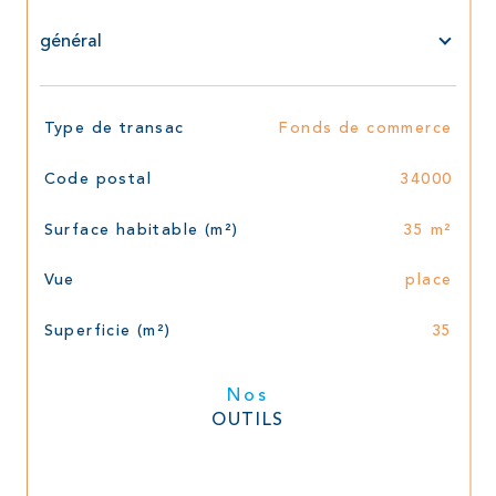
général
TRAD_SIROCCO_Caracteristique
Valeurs
Type de transac
Fonds de commerce
Code postal
34000
Surface habitable (m²)
35 m²
Vue
place
Superficie (m²)
35
Nos
OUTILS